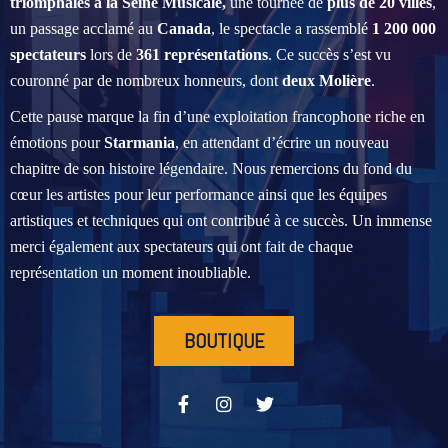
triomphales à la Seine Musicale,
une tournée de
plus de 20 villes
,
un passage acclamé au
Canada
, le spectacle a rassemblé
1 200 000
spectateurs
lors de
361 représentations
. Ce succès s’est vu
couronné par de nombreux honneurs, dont
deux Molière
.
Cette pause marque la fin d’une exploitation francophone riche en
émotions pour
Starmania
, en attendant d’écrire un nouveau
chapitre de son histoire légendaire. Nous remercions du fond du
cœur les artistes pour leur performance ainsi que les équipes
artistiques et techniques qui ont contribué à ce succès. Un immense
merci également aux spectateurs qui ont fait de chaque
représentation un moment inoubliable.
BOUTIQUE